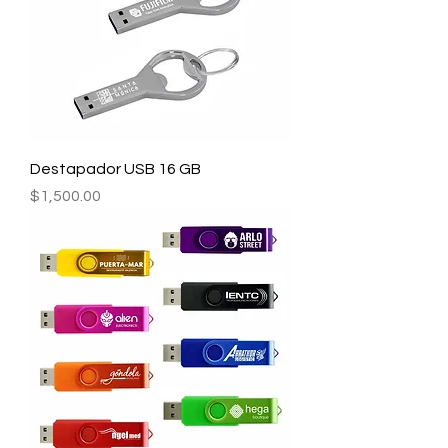
Destapador USB 16 GB
Precio
$1,500.00