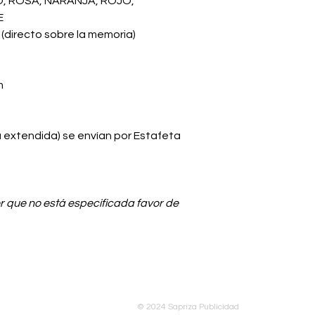
, ROSA, NARANJA, ROJO,
E
(directo sobre la memoria)
m
a extendida) se envían por Estafeta
r que no está especificada favor de
© 2024 Sapriza Publicidad