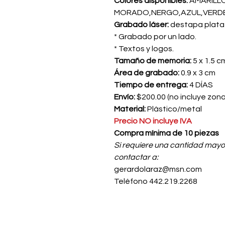
Colores disponibles:
AMARILLO
MORADO,NERGO,AZUL,VERD
Grabado láser:
destapa plata 
* Grabado por un lado.
* Textos y logos.
Tamaño de memoria:
5 x 1.5 c
Área de grabado:
0.9 x 3 cm
Tiempo de entrega:
4 DÍAS
Envío:
$200.00 (no incluye zon
Material:
Plástico/metal
Precio NO incluye IVA
Compra mínima de 10 piezas
Si requiere una cantidad mayo
contactar a:
gerardolaraz@msn.com
Teléfono 442.219.2268