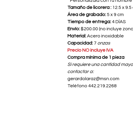
* Personalízala con tu nombre
Tamaño de licorera :
12.5 x 9.5
Área de grabado:
5 x 9 cm
Tiempo de entrega:
4 DÍAS
Envío:
$200.00 (no incluye zon
Material:
Acero inoxidable
Capacidad:
7
onzas
Precio NO incluye IVA
Compra mínima de 1 pieza
Si requiere una cantidad mayo
contactar a:
gerardolaraz@msn.com
Teléfono 442.219.2268