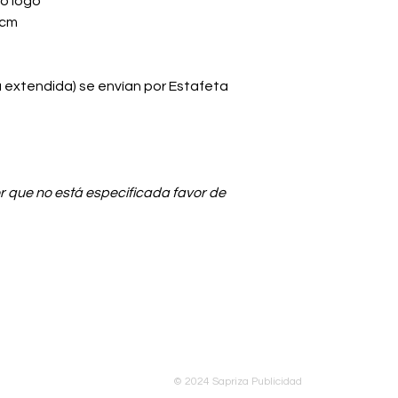
 o logo
 cm
a extendida) se envían por Estafeta
r que no está especificada favor de
© 2024 Sapriza Publicidad